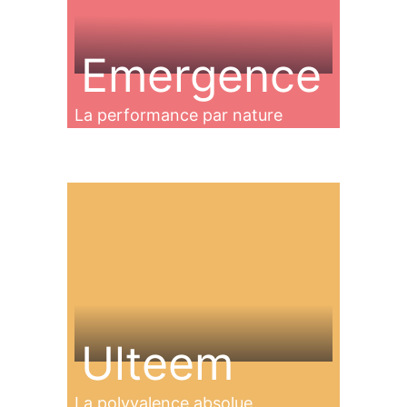
Emergence
La performance par nature
Ulteem
La polyvalence absolue