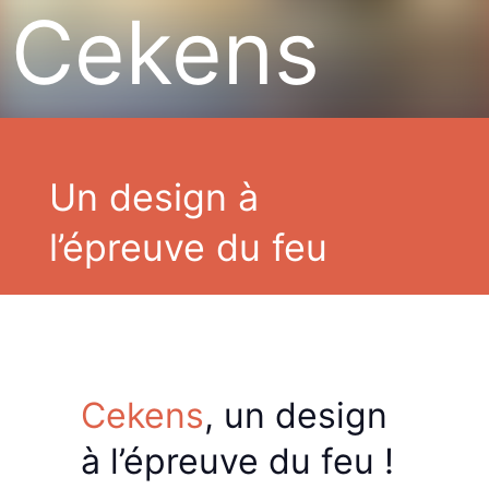
Cekens
Un design à
l’épreuve du feu
Cekens
, un
design
à
l’épreuve
du feu
!