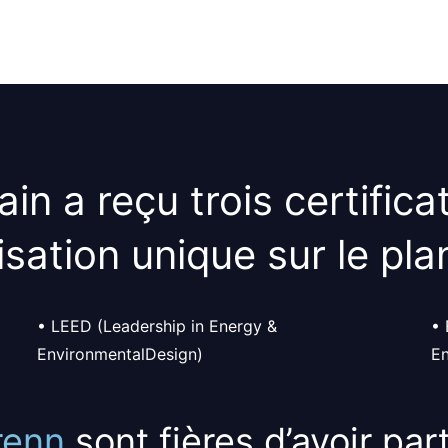
ain a reçu
trois certifica
isation unique
sur le
pla
• LEED (Leadership in Energy &
• 
EnvironmentalDesign)
En
renn
sont fières d’avoir par