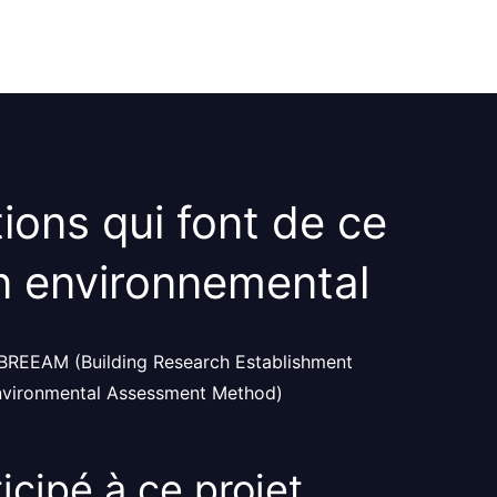
tions
qui font de ce
n environnemental
BREEAM (Building Research Establishment
vironmental Assessment Method)
ticipé à ce
projet